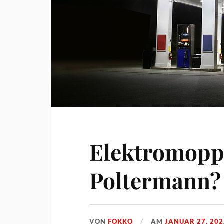
Elektromopp
Poltermann?
VON
FOKKO
AM
JANUAR 27, 202