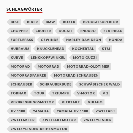
SCHLAGWÖRTER
BIKE
BIKER
BMW
BOXER
BROUGH SUPERIOR
CHOPPER
CRUISER
DUCATI
ENDURO
FLATHEAD
FURTLEPASS
GEWINDE
HARLEY-DAVIDSON
HONDA
HUBRAUM
KNUCKLEHEAD
KOCHERTAL
KTM
KURVE
LENKKOPFWINKEL
MOTO GUZZI
MOTORAD
MOTORRAD
MOTORRAD-OLDTIMER
MOTORRADFAHRER
MOTORRAD SCHRAUBEN
SCHRAUBER
SCHRAUBERBUDE
SCHWÄBISCHER WALD
TORNAX
TOUR
TRIUMPH
V-MOTOR
V 2
VERBRENNUNGSMOTOR
VIERTAKT
VIRAGO
XV 1100
YAMAHA
YAMAHA XV 1100
ZWEITAKT
ZWEITAKTER
ZWEITAKTMOTOR
ZWEIZYLINDER
ZWEIZYLINDER-REIHENMOTOR