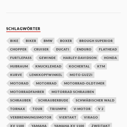
SCHLAGWÖRTER
BIKE
BIKER
BMW
BOXER
BROUGH SUPERIOR
CHOPPER
CRUISER
DUCATI
ENDURO
FLATHEAD
FURTLEPASS
GEWINDE
HARLEY-DAVIDSON
HONDA
HUBRAUM
KNUCKLEHEAD
KOCHERTAL
KTM
KURVE
LENKKOPFWINKEL
MOTO GUZZI
MOTORAD
MOTORRAD
MOTORRAD-OLDTIMER
MOTORRADFAHRER
MOTORRAD SCHRAUBEN
SCHRAUBER
SCHRAUBERBUDE
SCHWÄBISCHER WALD
TORNAX
TOUR
TRIUMPH
V-MOTOR
V 2
VERBRENNUNGSMOTOR
VIERTAKT
VIRAGO
XV 1100
YAMAHA
YAMAHA XV 1100
ZWEITAKT