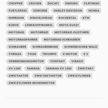
CHOPPER
CRUISER
DUCATI
ENDURO
FLATHEAD
FURTLEPASS
GEWINDE
HARLEY-DAVIDSON
HONDA
HUBRAUM
KNUCKLEHEAD
KOCHERTAL
KTM
KURVE
LENKKOPFWINKEL
MOTO GUZZI
MOTORAD
MOTORRAD
MOTORRAD-OLDTIMER
MOTORRADFAHRER
MOTORRAD SCHRAUBEN
SCHRAUBER
SCHRAUBERBUDE
SCHWÄBISCHER WALD
TORNAX
TOUR
TRIUMPH
V-MOTOR
V 2
VERBRENNUNGSMOTOR
VIERTAKT
VIRAGO
XV 1100
YAMAHA
YAMAHA XV 1100
ZWEITAKT
ZWEITAKTER
ZWEITAKTMOTOR
ZWEIZYLINDER
ZWEIZYLINDER-REIHENMOTOR