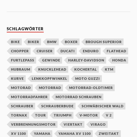
SCHLAGWÖRTER
BIKE
BIKER
BMW
BOXER
BROUGH SUPERIOR
CHOPPER
CRUISER
DUCATI
ENDURO
FLATHEAD
FURTLEPASS
GEWINDE
HARLEY-DAVIDSON
HONDA
HUBRAUM
KNUCKLEHEAD
KOCHERTAL
KTM
KURVE
LENKKOPFWINKEL
MOTO GUZZI
MOTORAD
MOTORRAD
MOTORRAD-OLDTIMER
MOTORRADFAHRER
MOTORRAD SCHRAUBEN
SCHRAUBER
SCHRAUBERBUDE
SCHWÄBISCHER WALD
TORNAX
TOUR
TRIUMPH
V-MOTOR
V 2
VERBRENNUNGSMOTOR
VIERTAKT
VIRAGO
XV 1100
YAMAHA
YAMAHA XV 1100
ZWEITAKT