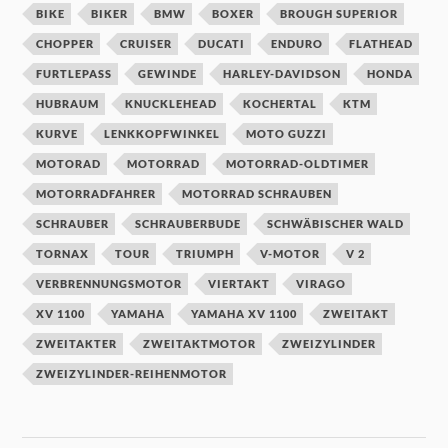
BIKE
BIKER
BMW
BOXER
BROUGH SUPERIOR
CHOPPER
CRUISER
DUCATI
ENDURO
FLATHEAD
FURTLEPASS
GEWINDE
HARLEY-DAVIDSON
HONDA
HUBRAUM
KNUCKLEHEAD
KOCHERTAL
KTM
KURVE
LENKKOPFWINKEL
MOTO GUZZI
MOTORAD
MOTORRAD
MOTORRAD-OLDTIMER
MOTORRADFAHRER
MOTORRAD SCHRAUBEN
SCHRAUBER
SCHRAUBERBUDE
SCHWÄBISCHER WALD
TORNAX
TOUR
TRIUMPH
V-MOTOR
V 2
VERBRENNUNGSMOTOR
VIERTAKT
VIRAGO
XV 1100
YAMAHA
YAMAHA XV 1100
ZWEITAKT
ZWEITAKTER
ZWEITAKTMOTOR
ZWEIZYLINDER
ZWEIZYLINDER-REIHENMOTOR