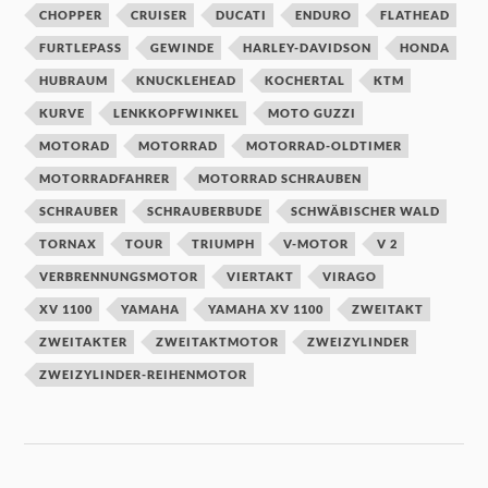
CHOPPER
CRUISER
DUCATI
ENDURO
FLATHEAD
FURTLEPASS
GEWINDE
HARLEY-DAVIDSON
HONDA
HUBRAUM
KNUCKLEHEAD
KOCHERTAL
KTM
KURVE
LENKKOPFWINKEL
MOTO GUZZI
MOTORAD
MOTORRAD
MOTORRAD-OLDTIMER
MOTORRADFAHRER
MOTORRAD SCHRAUBEN
SCHRAUBER
SCHRAUBERBUDE
SCHWÄBISCHER WALD
TORNAX
TOUR
TRIUMPH
V-MOTOR
V 2
VERBRENNUNGSMOTOR
VIERTAKT
VIRAGO
XV 1100
YAMAHA
YAMAHA XV 1100
ZWEITAKT
ZWEITAKTER
ZWEITAKTMOTOR
ZWEIZYLINDER
ZWEIZYLINDER-REIHENMOTOR