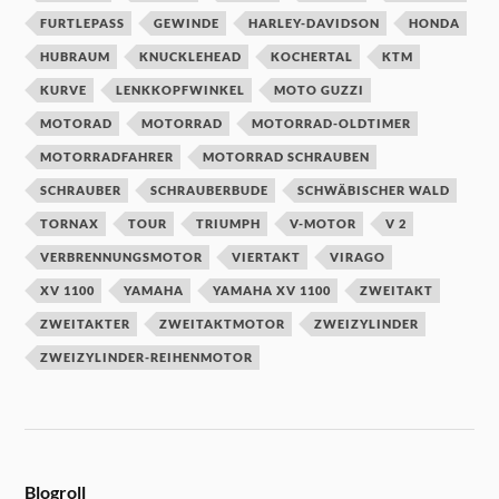
FURTLEPASS
GEWINDE
HARLEY-DAVIDSON
HONDA
HUBRAUM
KNUCKLEHEAD
KOCHERTAL
KTM
KURVE
LENKKOPFWINKEL
MOTO GUZZI
MOTORAD
MOTORRAD
MOTORRAD-OLDTIMER
MOTORRADFAHRER
MOTORRAD SCHRAUBEN
SCHRAUBER
SCHRAUBERBUDE
SCHWÄBISCHER WALD
TORNAX
TOUR
TRIUMPH
V-MOTOR
V 2
VERBRENNUNGSMOTOR
VIERTAKT
VIRAGO
XV 1100
YAMAHA
YAMAHA XV 1100
ZWEITAKT
ZWEITAKTER
ZWEITAKTMOTOR
ZWEIZYLINDER
ZWEIZYLINDER-REIHENMOTOR
Blogroll