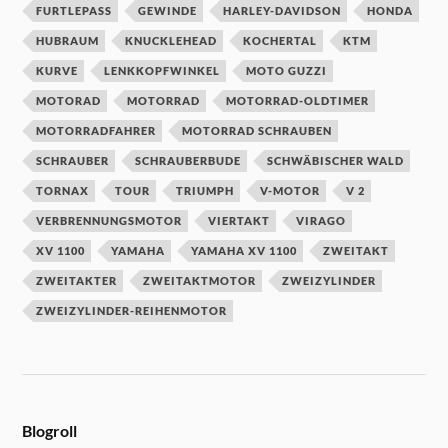
FURTLEPASS
GEWINDE
HARLEY-DAVIDSON
HONDA
HUBRAUM
KNUCKLEHEAD
KOCHERTAL
KTM
KURVE
LENKKOPFWINKEL
MOTO GUZZI
MOTORAD
MOTORRAD
MOTORRAD-OLDTIMER
MOTORRADFAHRER
MOTORRAD SCHRAUBEN
SCHRAUBER
SCHRAUBERBUDE
SCHWÄBISCHER WALD
TORNAX
TOUR
TRIUMPH
V-MOTOR
V 2
VERBRENNUNGSMOTOR
VIERTAKT
VIRAGO
XV 1100
YAMAHA
YAMAHA XV 1100
ZWEITAKT
ZWEITAKTER
ZWEITAKTMOTOR
ZWEIZYLINDER
ZWEIZYLINDER-REIHENMOTOR
Blogroll