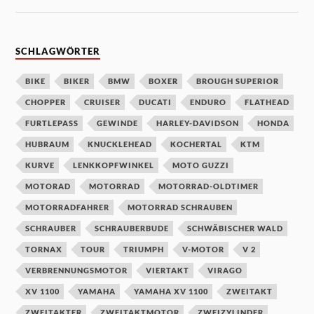
SCHLAGWÖRTER
BIKE
BIKER
BMW
BOXER
BROUGH SUPERIOR
CHOPPER
CRUISER
DUCATI
ENDURO
FLATHEAD
FURTLEPASS
GEWINDE
HARLEY-DAVIDSON
HONDA
HUBRAUM
KNUCKLEHEAD
KOCHERTAL
KTM
KURVE
LENKKOPFWINKEL
MOTO GUZZI
MOTORAD
MOTORRAD
MOTORRAD-OLDTIMER
MOTORRADFAHRER
MOTORRAD SCHRAUBEN
SCHRAUBER
SCHRAUBERBUDE
SCHWÄBISCHER WALD
TORNAX
TOUR
TRIUMPH
V-MOTOR
V 2
VERBRENNUNGSMOTOR
VIERTAKT
VIRAGO
XV 1100
YAMAHA
YAMAHA XV 1100
ZWEITAKT
ZWEITAKTER
ZWEITAKTMOTOR
ZWEIZYLINDER