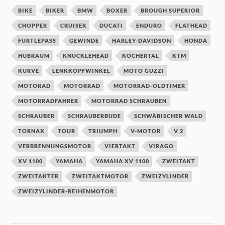
BIKE
BIKER
BMW
BOXER
BROUGH SUPERIOR
CHOPPER
CRUISER
DUCATI
ENDURO
FLATHEAD
FURTLEPASS
GEWINDE
HARLEY-DAVIDSON
HONDA
HUBRAUM
KNUCKLEHEAD
KOCHERTAL
KTM
KURVE
LENKKOPFWINKEL
MOTO GUZZI
MOTORAD
MOTORRAD
MOTORRAD-OLDTIMER
MOTORRADFAHRER
MOTORRAD SCHRAUBEN
SCHRAUBER
SCHRAUBERBUDE
SCHWÄBISCHER WALD
TORNAX
TOUR
TRIUMPH
V-MOTOR
V 2
VERBRENNUNGSMOTOR
VIERTAKT
VIRAGO
XV 1100
YAMAHA
YAMAHA XV 1100
ZWEITAKT
ZWEITAKTER
ZWEITAKTMOTOR
ZWEIZYLINDER
ZWEIZYLINDER-REIHENMOTOR