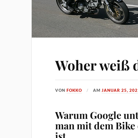
Woher weiß d
VON
FOKKO
AM
JANUAR 25, 202
Warum Google unt
man mit dem Bike 
ist