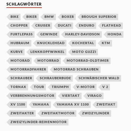
SCHLAGWÖRTER
BIKE
BIKER
BMW
BOXER
BROUGH SUPERIOR
CHOPPER
CRUISER
DUCATI
ENDURO
FLATHEAD
FURTLEPASS
GEWINDE
HARLEY-DAVIDSON
HONDA
HUBRAUM
KNUCKLEHEAD
KOCHERTAL
KTM
KURVE
LENKKOPFWINKEL
MOTO GUZZI
MOTORAD
MOTORRAD
MOTORRAD-OLDTIMER
MOTORRADFAHRER
MOTORRAD SCHRAUBEN
SCHRAUBER
SCHRAUBERBUDE
SCHWÄBISCHER WALD
TORNAX
TOUR
TRIUMPH
V-MOTOR
V 2
VERBRENNUNGSMOTOR
VIERTAKT
VIRAGO
XV 1100
YAMAHA
YAMAHA XV 1100
ZWEITAKT
ZWEITAKTER
ZWEITAKTMOTOR
ZWEIZYLINDER
ZWEIZYLINDER-REIHENMOTOR