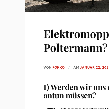
Elektromopp
Poltermann?
VON
FOKKO
AM
JANUAR 22, 202
I) Werden wir uns
antun müssen?
tell Dir vor, Du sitzt auf