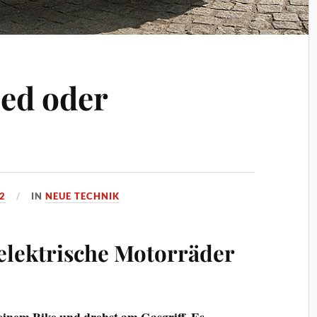
ed oder
2
IN
NEUE TECHNIK
 elektrische Motorräder
 Deinem Bike und drehst am Gasgriff. Es