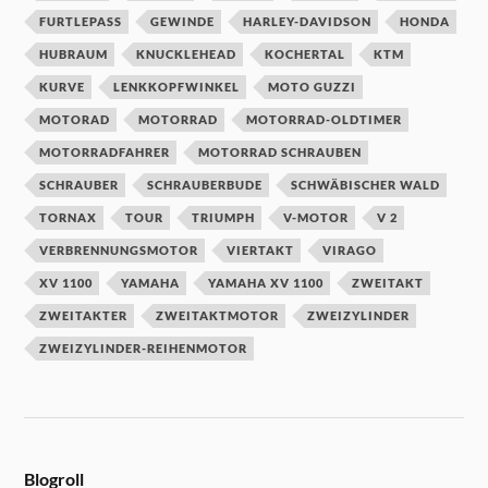
FURTLEPASS
GEWINDE
HARLEY-DAVIDSON
HONDA
HUBRAUM
KNUCKLEHEAD
KOCHERTAL
KTM
KURVE
LENKKOPFWINKEL
MOTO GUZZI
MOTORAD
MOTORRAD
MOTORRAD-OLDTIMER
MOTORRADFAHRER
MOTORRAD SCHRAUBEN
SCHRAUBER
SCHRAUBERBUDE
SCHWÄBISCHER WALD
TORNAX
TOUR
TRIUMPH
V-MOTOR
V 2
VERBRENNUNGSMOTOR
VIERTAKT
VIRAGO
XV 1100
YAMAHA
YAMAHA XV 1100
ZWEITAKT
ZWEITAKTER
ZWEITAKTMOTOR
ZWEIZYLINDER
ZWEIZYLINDER-REIHENMOTOR
Blogroll