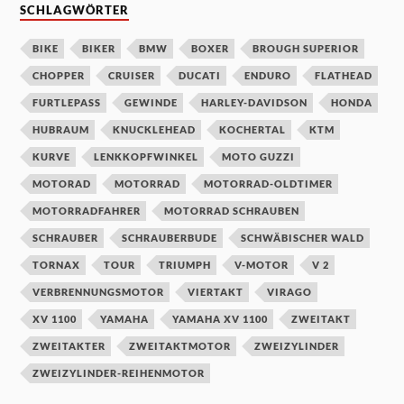
SCHLAGWÖRTER
BIKE
BIKER
BMW
BOXER
BROUGH SUPERIOR
CHOPPER
CRUISER
DUCATI
ENDURO
FLATHEAD
FURTLEPASS
GEWINDE
HARLEY-DAVIDSON
HONDA
HUBRAUM
KNUCKLEHEAD
KOCHERTAL
KTM
KURVE
LENKKOPFWINKEL
MOTO GUZZI
MOTORAD
MOTORRAD
MOTORRAD-OLDTIMER
MOTORRADFAHRER
MOTORRAD SCHRAUBEN
SCHRAUBER
SCHRAUBERBUDE
SCHWÄBISCHER WALD
TORNAX
TOUR
TRIUMPH
V-MOTOR
V 2
VERBRENNUNGSMOTOR
VIERTAKT
VIRAGO
XV 1100
YAMAHA
YAMAHA XV 1100
ZWEITAKT
ZWEITAKTER
ZWEITAKTMOTOR
ZWEIZYLINDER
ZWEIZYLINDER-REIHENMOTOR