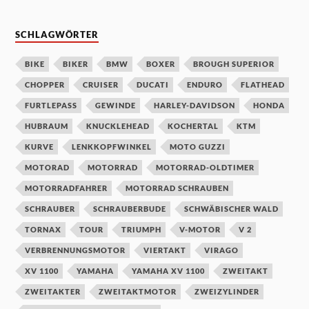
SCHLAGWÖRTER
BIKE
BIKER
BMW
BOXER
BROUGH SUPERIOR
CHOPPER
CRUISER
DUCATI
ENDURO
FLATHEAD
FURTLEPASS
GEWINDE
HARLEY-DAVIDSON
HONDA
HUBRAUM
KNUCKLEHEAD
KOCHERTAL
KTM
KURVE
LENKKOPFWINKEL
MOTO GUZZI
MOTORAD
MOTORRAD
MOTORRAD-OLDTIMER
MOTORRADFAHRER
MOTORRAD SCHRAUBEN
SCHRAUBER
SCHRAUBERBUDE
SCHWÄBISCHER WALD
TORNAX
TOUR
TRIUMPH
V-MOTOR
V 2
VERBRENNUNGSMOTOR
VIERTAKT
VIRAGO
XV 1100
YAMAHA
YAMAHA XV 1100
ZWEITAKT
ZWEITAKTER
ZWEITAKTMOTOR
ZWEIZYLINDER