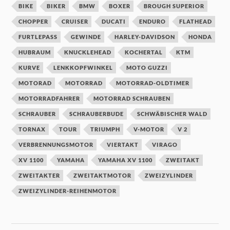
BIKE
BIKER
BMW
BOXER
BROUGH SUPERIOR
CHOPPER
CRUISER
DUCATI
ENDURO
FLATHEAD
FURTLEPASS
GEWINDE
HARLEY-DAVIDSON
HONDA
HUBRAUM
KNUCKLEHEAD
KOCHERTAL
KTM
KURVE
LENKKOPFWINKEL
MOTO GUZZI
MOTORAD
MOTORRAD
MOTORRAD-OLDTIMER
MOTORRADFAHRER
MOTORRAD SCHRAUBEN
SCHRAUBER
SCHRAUBERBUDE
SCHWÄBISCHER WALD
TORNAX
TOUR
TRIUMPH
V-MOTOR
V 2
VERBRENNUNGSMOTOR
VIERTAKT
VIRAGO
XV 1100
YAMAHA
YAMAHA XV 1100
ZWEITAKT
ZWEITAKTER
ZWEITAKTMOTOR
ZWEIZYLINDER
ZWEIZYLINDER-REIHENMOTOR