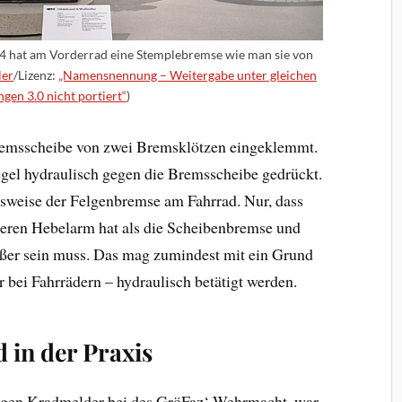
4 hat am Vorderrad eine Stemplebremse wie man sie von
ler
/Lizenz:
„Namensnennung – Weitergabe unter gleichen
gen 3.0 nicht portiert“
)
remsscheibe von zwei Bremsklötzen eingeklemmt.
gel hydraulisch gegen die Bremsscheibe gedrückt.
nsweise der Felgenbremse am Fahrrad. Nur, dass
ßeren Hebelarm hat als die Scheibenbremse und
ößer sein muss. Das mag zumindest mit ein Grund
bei Fahrrädern – hydraulisch betätigt werden.
in der Praxis
Tagen Kradmelder bei des GröFaz‘ Wehrmacht, war