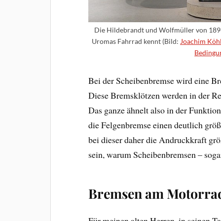
Die Hildebrandt und Wolfmüller von 189
Uromas Fahrrad kennt (Bild:
Joachim Köh
Bedingun
Bei der Scheibenbremse wird eine B
Diese Bremsklötzen werden in der Re
Das ganze ähnelt also in der Funktio
die Felgenbremse einen deutlich grö
bei dieser daher die Andruckkraft gr
sein, warum Scheibenbremsen – sogar 
Bremsen am Motorrad 
Für meinen alten Herren, in seinen 