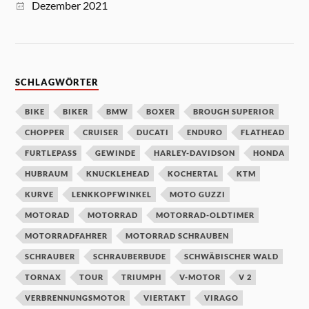
Dezember 2021
SCHLAGWÖRTER
BIKE
BIKER
BMW
BOXER
BROUGH SUPERIOR
CHOPPER
CRUISER
DUCATI
ENDURO
FLATHEAD
FURTLEPASS
GEWINDE
HARLEY-DAVIDSON
HONDA
HUBRAUM
KNUCKLEHEAD
KOCHERTAL
KTM
KURVE
LENKKOPFWINKEL
MOTO GUZZI
MOTORAD
MOTORRAD
MOTORRAD-OLDTIMER
MOTORRADFAHRER
MOTORRAD SCHRAUBEN
SCHRAUBER
SCHRAUBERBUDE
SCHWÄBISCHER WALD
TORNAX
TOUR
TRIUMPH
V-MOTOR
V 2
VERBRENNUNGSMOTOR
VIERTAKT
VIRAGO